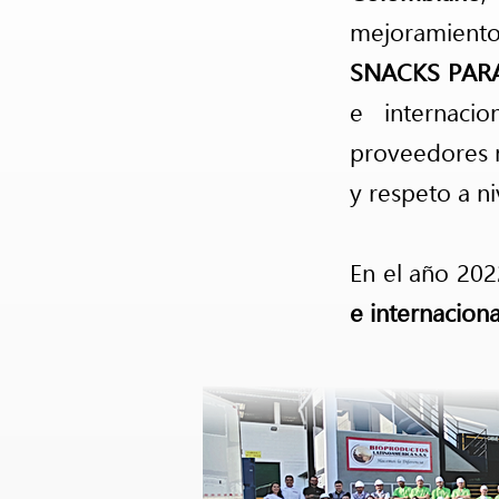
mejoramient
SNACKS PAR
e internaci
proveedores n
y respeto a n
En el año 20
e internaciona