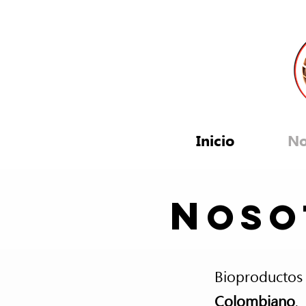
Inicio
No
N
oso
Bioproducto
Colombiano
,