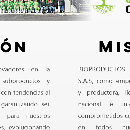
M
ión
i
ovadores en la
BIOPRODUCTO
 subproductos y
S.A.S, como empr
 con tendencias al
y productora, l
 garantizando ser
nacional e inte
s para nuestros
comprometidos con
es, evolucionando
en todos nue