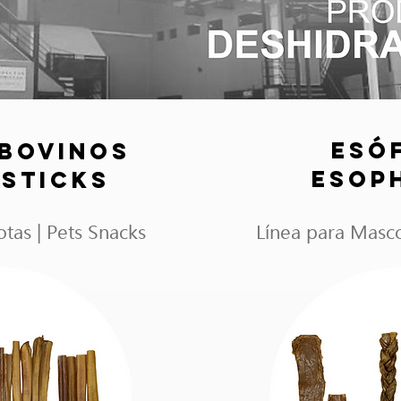
ESÓ
 BOVINOS
ESOP
 STICKS
tas | Pets Snacks
Línea para Masco