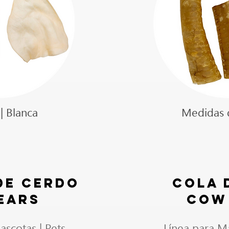
| Blanca
Medidas d
de cerdo
COLA 
 EARs
COW 
ascotas | Pets
Línea para Ma