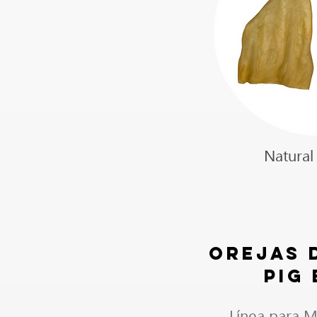
Natural 
Orejas 
PIG
Línea para M