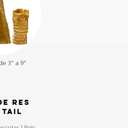
e 3" a 9"
DE RES
TAIL
scotas | Pets