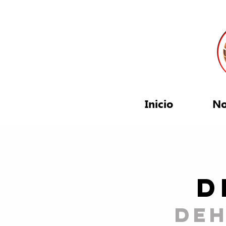
Inicio
No
D
de