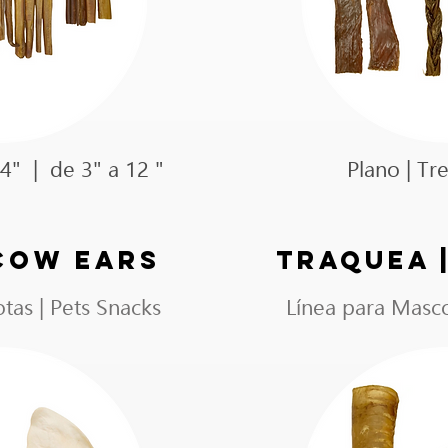
4" | de 3" a 12 "
Plano | Tr
 COW EARS
TRAQUEA 
tas | Pets Snacks
Línea para Masco