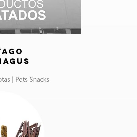
FAGO
HAGUs
tas | Pets Snacks