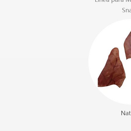
Sn
Nat