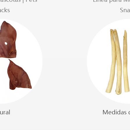
acks
Sna
ural
Medidas d